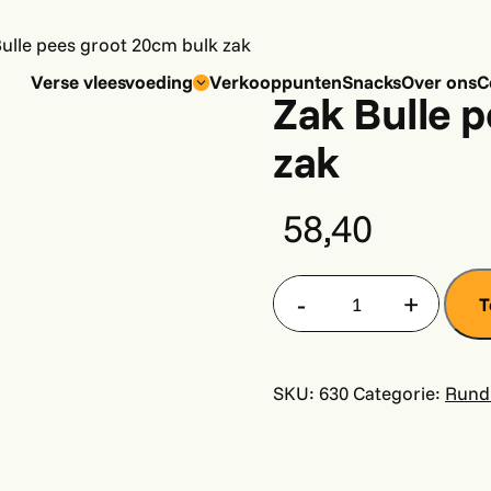
Bulle pees groot 20cm bulk zak
Verse vleesvoeding
Verkooppunten
Snacks
Over ons
C
Zak Bulle 
zak
58,40
T
Zak
Bulle
pees
SKU:
630
Categorie:
Rund
groot
20cm
bulk