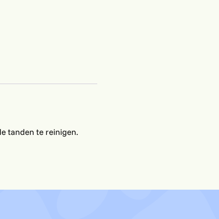
zak
aantal
 tanden te reinigen.