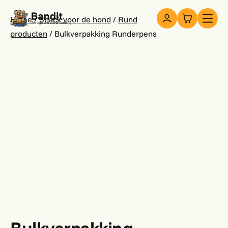
Snacks
Home
/
Snack voor de hond
/
Rund
producten
/ Bulkverpakking Runderpens
Over ons
Contact