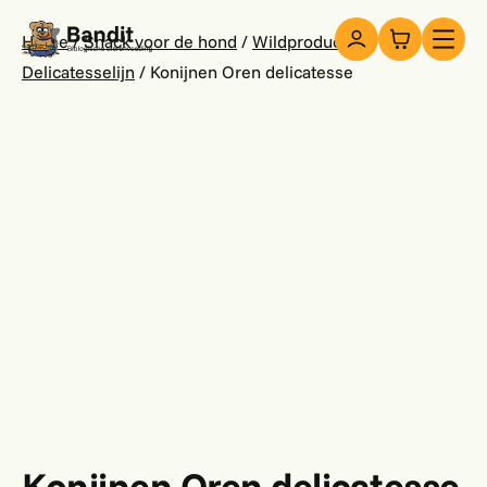
Snacks
Home
/
Snack voor de hond
/
Wildproducten
Delicatesselijn
/ Konijnen Oren delicatesse
Over ons
Contact
Konijnen Oren delicatesse