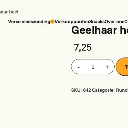
haar heel
Verse vleesvoeding
Verkooppunten
Snacks
Over ons
C
Geelhaar h
7,25
T
Geelhaar
heel
aantal
SKU:
642
Categorie:
Rund