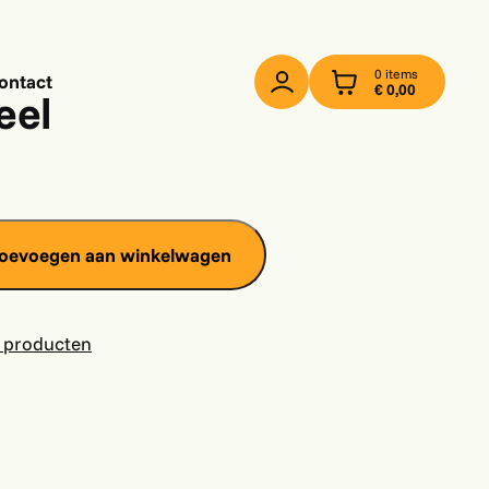
0 items
ontact
€
0,00
eel
oevoegen aan winkelwagen
 producten